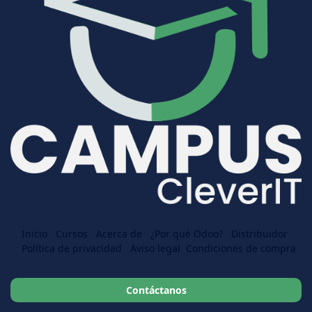
Inicio
Cursos
Acerca de
¿Por qué Odoo?
Distr
​​ibuidor
Política de privacidad
Aviso legal
Condiciones de compra
Contáctanos​​​​