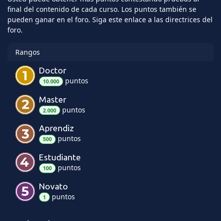
final del contenido de cada curso. Los puntos también se
pueden ganar en el foro. Siga este enlace a las directrices del
foro.
Rangos
Doctor
punto
s
10.000
Master
punto
s
2.000
Aprendiz
punto
s
500
Estudiante
punto
s
100
Novato
punto
s
1