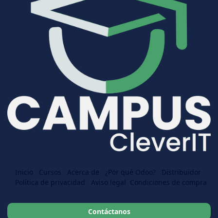
Inicio
Cursos
Acerca de
¿Por qué Odoo?
Distr
​​ibuidor
Política de privacidad
Aviso legal
Condiciones de compra
Contáctanos​​​​