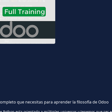
completo que necesitas para aprender la filosofía de
Odoo
 Python esta orientado a múltiples universos y tenemos que ser esp