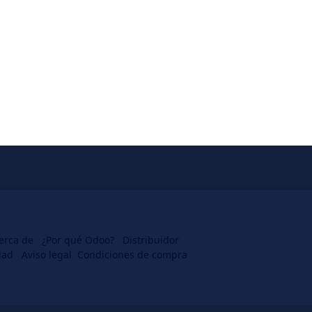
erca de
¿Por qué Odoo?
Distr
​​ibuidor
dad
Aviso legal
Condiciones de compra