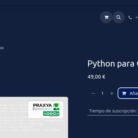
oo
Implementador Odoo
¿Por dónde empiezo?
+
oo
Python para
49,00
€
Añad
Tiempo de suscripción