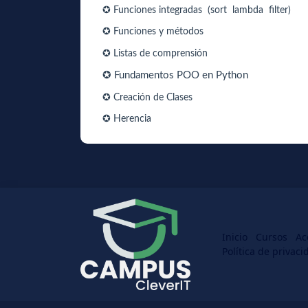
✪ Funciones integradas (sort lambda filter)
✪ Funciones y métodos
✪ Listas de comprensión
✪ Fundamentos POO en Python
✪ Creación de Clases
✪ Herencia
Inicio
Cursos
Ac
Política de privaci